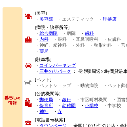
[美容]
・
美容院
・エステティック
・
理髪店
[病院・診療所等]
・
総合病院
・病院
・
歯科
・
内科
・眼科
・耳鼻咽喉科
・皮膚科
・神経、精神科
・外科
・整形外科
・形
・
薬局
[駐車場]
・
コインパーキング
・
三井のリパーク
： 長瀞駅周辺の時間貸駐
[ペット]
・ペットショップ
・動物病院
・ペット葬
[公的機関等]
・
郵便局
・
銀行
・市区町村機関
・図書
・
保育所
・
幼稚園
・
小学校
・中学校
・
神社
・
寺
[電話番号検索]
・
タウンページ
： 全国1,100万件のお店