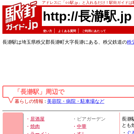
アドレスに「○○駅.jp」と入れるだけ！駅街ガイド
http://長瀞駅.jp
｜
｜
使い方
よくある質問
ご利用にあたって
長瀞駅は埼玉県秩父郡長瀞町大字長瀞にある、秩父鉄道の
秩
「長瀞駅」周辺で
暮らしの情報
:
美容院・病院・駐車場など
・
居酒屋
・ビアガーデン
長瀞
とも
・
焼肉
・
中華
・
ぐ
・
ラーメン
・
すし