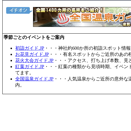
季節ごとのイベントをご案内
初詣ガイド.JP
・・・神社約600か所の初詣スポット情
お花見ガイド.JP
・・・有名スポットからご近所のあの桜
花火大会ガイド.JP
・・・アクセス、打ち上げ本数、見
紅葉ガイド.JP
・・・紅葉の種類から見頃時期、イベン
てます。
全国温泉ガイド.JP
・・・人気温泉からご近所の意外な
内。