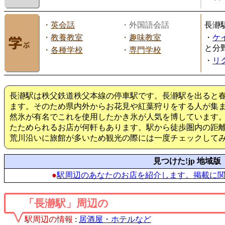
・
英会話
・外国語会話
長瀞
・
教養教室
・
趣味教室
・
ケ
と分
・
各種学校
・
専門学校
・
リ
長瀞駅は秩父鉄道秩父本線の停車駅です。長瀞駅を出ると
ます。そのため県内外からお花見や紅葉狩りをする人が集
然氷が有名でこれを使用したかき氷が人気を博しています
たためられるお店が何軒もあります。駅から徒歩圏内の距
荒川沿いに旅館が多いため観光の際には一度チェックして
見つけた!jp 地域版
●
駅周辺のあなたのお店を紹介します。掲載に
「長瀞駅」周辺の
駅周辺の情報
:
居酒屋・ホテルなど