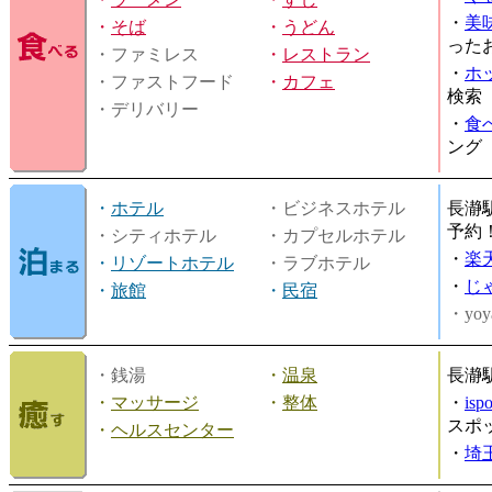
・
美
・
そば
・
うどん
った
・ファミレス
・
レストラン
・
ホ
・ファストフード
・
カフェ
検索
・デリバリー
・
食
ング
・
ホテル
・ビジネスホテル
長瀞
予約
・シティホテル
・カプセルホテル
・
楽
・
リゾートホテル
・ラブホテル
・
じ
・
旅館
・
民宿
・yoy
・銭湯
・
温泉
長瀞
・
マッサージ
・
整体
・
is
スポ
・
ヘルスセンター
・
埼