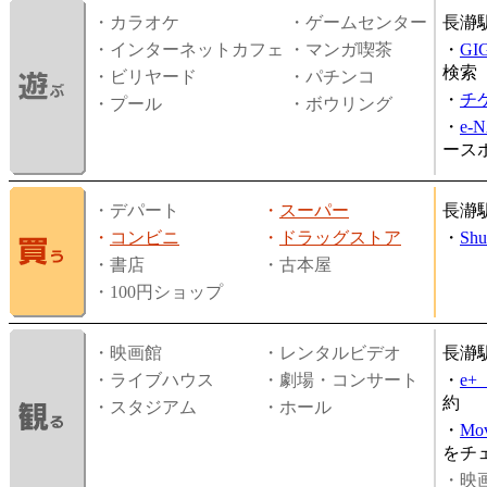
・カラオケ
・ゲームセンター
長瀞
・インターネットカフェ
・マンガ喫茶
・
GI
検索
・ビリヤード
・パチンコ
・
チ
・プール
・ボウリング
・
e-
ース
・デパート
・
スーパー
長瀞
・
コンビニ
・
ドラッグストア
・
Shu
・書店
・古本屋
・100円ショップ
・映画館
・レンタルビデオ
長瀞
・ライブハウス
・劇場・コンサート
・
e
約
・スタジアム
・ホール
・
Mov
をチ
・映画